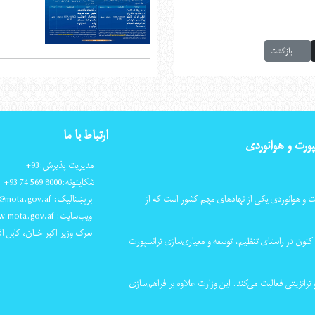
بازگشت
ارتباط با ما
پورت و هوانوردی
مدیریت پذیرش:
+93
شکایتونه:
+93 74 569 8000
ت و هوانوردی یکی از نهادهای مهم کشور است که از
برېښنالیک: info@mota.gov.af
ویب‌سایت: www.mota.gov.af
سرک وزیر اکبر خـان، کابل اف
کنون در راستای تنظیم، توسعه و معیاری‌سازی ترانسپورت
ترانزیتی فعالیت می‌کند. این وزارت علاوه بر فراهم‌سازی