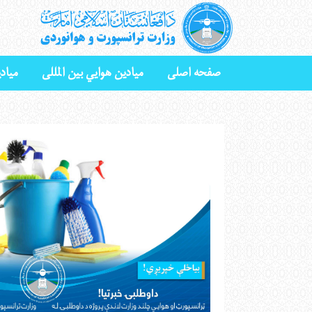
صفحه اصلی
میادین هوايي بین المللی
میاد