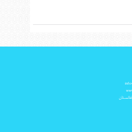
غانسـتان