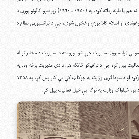
ټرانسپورټي شرکت رامنځته او له دې سره يې سړک جوړولو ته هم پاملرنه زياته کړه. په (۱۹۵۰ ـ ۱۹۶۰) زېږديزو کالونو پورې د
غونډۍ او اسلام کلا پورې وغځول شوې، چې د ټرانسپورټي نظام د
 د عمومي ټرانسپورټ مدیریت جوړ شو. وروسته دا مدیریت د مخابراتو له
لیت پیل کړ، چې د ترافیکو څانګه هم د دې مدیریت برخه وه. په
۱۳۳۵ لمریز کال دا مدیریت د ټرانسپورټ ریاست ته ارتقا وکړه او د سوداګرۍ وزارت په چوکاټ کې یې کار پیل کړ. په ۱۳۵۸
د یوه خپلواک وزارت په توګه یې خپل فعالیت پيل کړ.