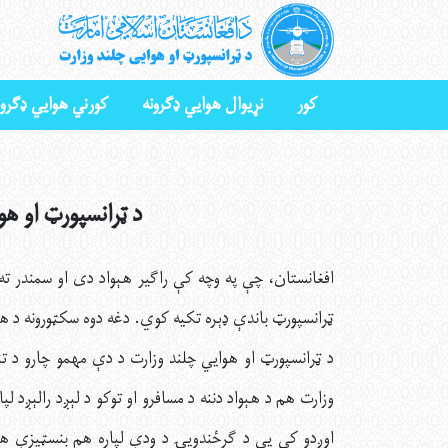
کور
نړیوال هوايي ډګرونه
کورني هوايي ډګرون
د ټرانسپورټ او هو
افغانستان، چې په وچه کې راګير هېواد دی او سمندر ته ل
ټرانسپورټ باندې ډېره تکيه کوي. دغه دوه سکټورونه د ه
د ټرانسپورټ او هوايي چلند وزارت د دې مهمو چارو د تنظ
وزارت هم د هېواد دننه د مسافرو او توکو د لېږد رالېږد لپار
اوږدو کې يې د ګرځندويۍ د ودې لپاره هم بنسټیزې ه