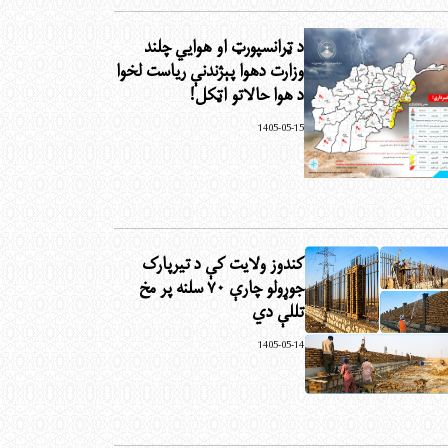
د ټرانسپورټ او هوايي چلند
وزارت دهوا پېژندنې ریاست لخوا
د هوا حالاتو اټکل!
1405-05-15
کندوز ولایت کې د تیرپارک
جوړولو چارې ۷۰ سلنه پر مخ
تللې دي
1405-05-14