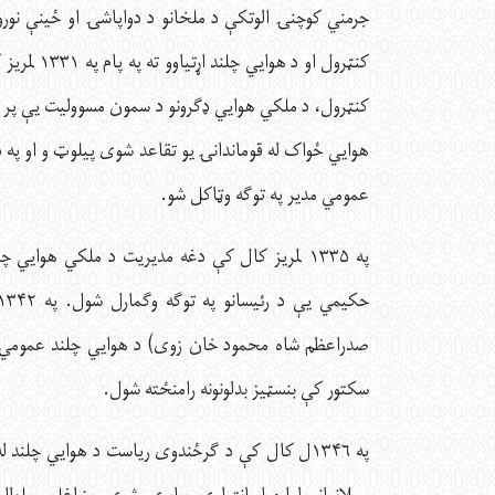
جرمني کوچنۍ الوتکې د ملخانو د دواپاشۍ او ځينې نورو 
کنټرول او 
کنټرول، د ملکي هوايي ډګرونو د سمون مسوولیت یې پر غ
هوايي ځواک له قوماندانۍ يو تقاعد شوی پيلوټ و او په د
عمومي مدير په توګه وټاکل شو.
په ۱۳۳۵ لمریز کال کې دغه مدیریت د ملکي هوايي
صدراعظم شاه محمود خان زوی) د هوايي چلند عمومي ر
سکتور کې بنسټيز بدلونونه رامنځته شول.
په ۱۳۴۶ل کال کې د ګرځندوی ریاست د هوايي چلند 