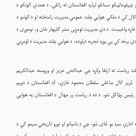
ډيپلوماټيکو مسائلو لپاره افغانستان ته راتلې، د همدې الوتکو د
د هوايي چلند اړتياوو ته په پام په ۱۳۳۱ لمریز کال کې د ملکي هوايي چلند عمومي مدیریت رامنځته او د الوتنو د
اړه واخیست. د دې مدیریت لومړنی مشر ګلبهار خان و، نوموړی د
ې برخه کې يې پوره تجربه درلوده، د هوايي چلند مدیریت د لومړني
 چلند ریاست ته ارتقا وکړه چې عبدالحی عزیز او وروسته عبدالکریم
حکیمي یې د رئیسانو په توګه وګمارل شول. په ۱۳۴۲ لمریز کال ښاغلی سلطان محمود غازي، (د افغانستان د دويم
ئيس وټاکل شو. د ده د رياست پر مهال د افغانستان په هوايي
له ادارې سره يو ځای شو، چې د باميانو او نورو تاریخي سیمو کې د