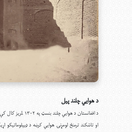
د هوايي چلند پیل
او تاشکند ترمنځ لومړنۍ هوايي کرښه د ډیپلوماتیکو اړی