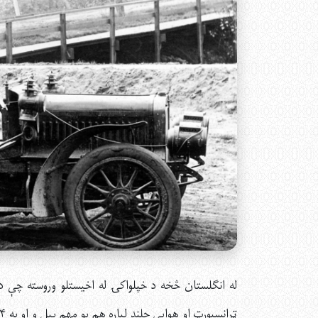
له انګلستان څخه د خپلواکۍ له اخيستلو وروسته چې د 