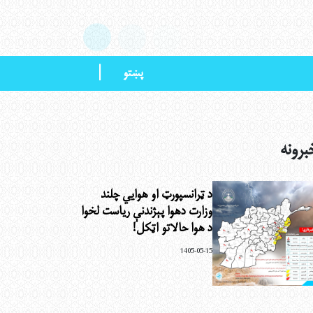
|
پښتو
برونه
د ټرانسپورټ او هوايي چلند
وزارت دهوا پېژندنې ریاست لخوا
د هوا حالاتو اټکل!
1405-05-15