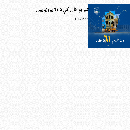
تېر یو کال کې د ۶۱ پروژو پیل
1405-05-14