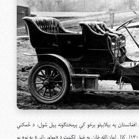
افغانستان په بېلابېلو برخو کې پرمختګونه پيل شول، د ځمکني
ټرانسپورټ او هوایي چلند لپاره هم يو مهم پيل و او په ۱۳۰۴ل کال امان‌الله خان په خپل لګښت د «موتور رانی» په نوم يو