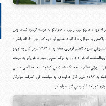
ه وو، د مالونو لېږد رالېږد د حیواناتو په مرسته ترسره کېده. ویل
تیمورشاه د واکمنۍ پر مهال، د قافلو د تنظیم لپاره یو کس چې "قافله باشي"
يې باله، ټاکل شوی و. دا په افغانستان کې د ځمکنيو ټرانسپورټي چارو د تنظیم لومړنۍ هڅه وه. د ۱۲۸۳ لمریز کال په اوږدو
‌السلطنه له خوا د ډالۍ په توګه لومړنی موټر د غوايانو په مرسته
 د ټرانسپورټي نظام د پرمختګ بنسټ یې کېښود. ، د عبدالحی حبيبي
(د افغانستان تاريخي پېښليک کتاب) لومړي ټوک له قوله په ۱۲۹۲ لمریز کال د لیندۍ په میاشت کې "شرکت موټرکار
رو د پراختیا لپاره یې لاره هواره کړه.