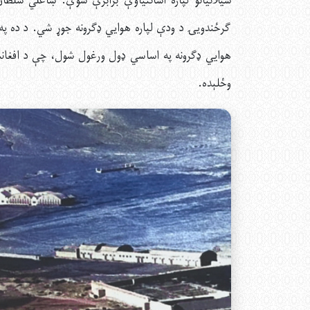
سیلانیانو لپاره اسانتیاوې برابرې شوې. ښاغلي سل
ګرځندويۍ د ودې لپاره هوايي ډګرونه جوړ شي. د ده په 
هوايي ډګرونه په اساسي ډول ورغول شول، چې د افغانس
وځلېده.