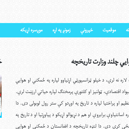
ه
موقعیت
خپرونې
زمونږ په اړه
موږسره اړیکه
ايي چلند وزارت تاریخچه
خ
اره نه لري، د خپلو ټرانسپورټي اړتیاوو لپاره په ځمکني او هوايي
ېواد اقتصادي، ټولنیز او کلتوري پرمختګ لپاره حیاتي ارزښت لري.
یم او پراختیا لپاره د تاریخ په اوږدو کې ستر رول لوبولی دی. دا
ه اسانتیاوې برابروي او هم د نړیوالو اړیکو د پیاوړتیا او د تاريخ په
څې کړې دي. دا لنډه تاریخچه د افغانستان د ځمکني او هوايي