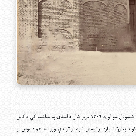
د افغانستان د هوايي چلند بنسټ په ۱۳۰۲ لمریز کال کې کېښودل شو او په ۱۳۰۶ لمریز کال د لیندۍ په میاشت کې د کابل
کو د پیاوړتیا لپاره پرانېستل شوه او تر دې وروسته هم د روس او