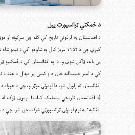
د ځمکني ټرانسپورټ پیل
د افغانستان په لرغوني تاریخ کې کله چې سړکونه او موټر ن
کېږي چې د ۱۱۵۲ لمریز کال په شاوخوا کې د 
کې د امیر حبیب‌الله خان د واکمنۍ پر مهال د هند د نایب
افغانستان ته راوړل شو. دا لومړنی موټر و، چې د هېواد
افغانيه" په نوم لومړنی ټرانسپورټي شرکت جوړ شو، چې د موټ