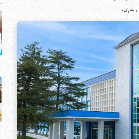
 رانغاړي.