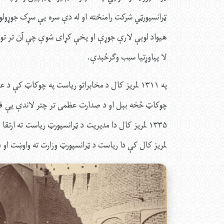
هيواد لوېې لارې جوړې او پخې کړای شوې چې آن تر تور
لا پیاوړتیا سبب وګرځېدې.
په ۱۳۱۱ لمریز کال د مخابراتو ریاست په چوکاټ کې
چوکاټ څخه بېل او د صدارت عظمی تر چتر لاندې یې فعا
لمریز کال کې دا ریاست د ټرانسپورټ وزارت ته واوښت او 