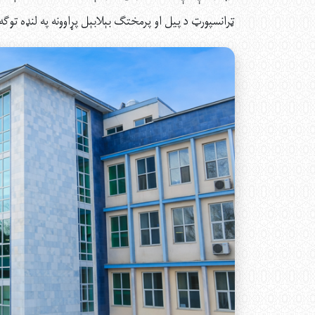
ټرانسپورټ د پیل او پرمختګ بېلابېل پړاوونه په لنډه توګه