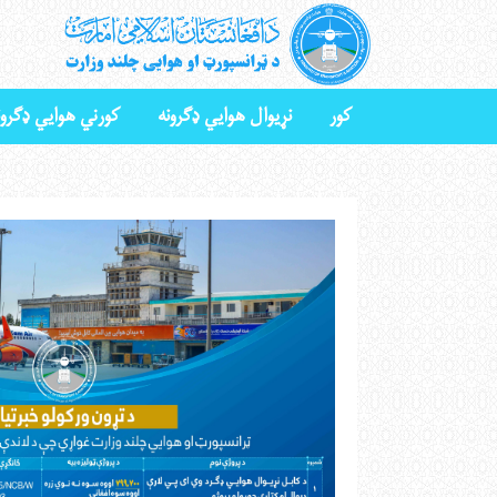
کور
نړیوال هوايي ډګرونه
کورني هوايي ډګرون