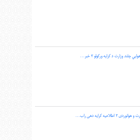
يي چلند وزارت د کرایه ورکولو ۳ خبر...
 ۳ اطلاعیه کرایه دهی راب...