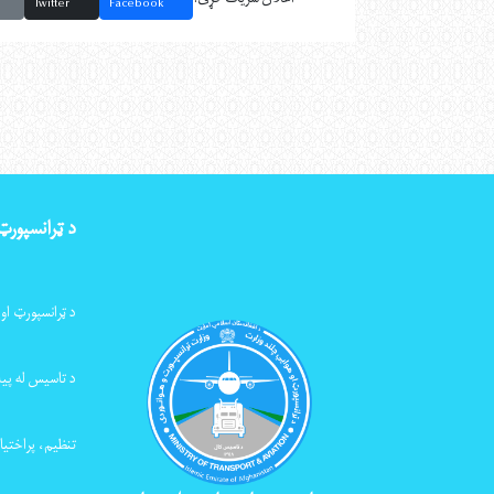
Twitter
Facebook
د ټرانسپورټ
د ټرانسپورټ او
د تاسیس له پیله
تنظیم، پراختیا