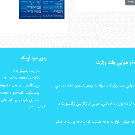
بیرته
زموږ سره اړیکه
 او هوايي چلند وزارت
مدیریت پذیرش:
+93
شکایتونه:
+93 74 569 8000
 هوايي چلند وزارت د هېواد له مهمو بنسټونو څخه دی چې
برېښنالیک: info@mota.gov.af
ویب‌سایت: www.mota.gov.af
انصاري واټ، وزیر اکبر خان، 
 تر ننه پورې د ځمکني، هوايي او ترانزیټي ټرانسپورټ د
افغانســــتان
 او معیاري کولو په موخه فعالیت کوي. دغه وزارت د خلکو