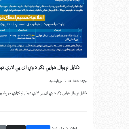
دکابل نړیوال هوايي ډگر د وي ای پي لارې دېوا
نیټه: 1405-04-17 چهارشنبه
دکابل نړیوال هوايي ډگر د وي ای پي لارې دېوال او کټارې جوړولو پر
اعلان شریک کړئ: