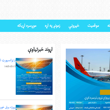
ه
موقعیت
خپرونې
زمونږ په اړه
موږسره اړیکه
اړوند خبرتیاوې
ډ ټرانسپورټ ا
1405-05-15
پروژه برق خور