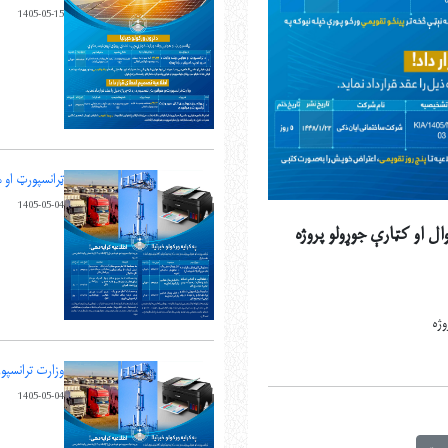
1405-05-15
ټرانسپورټ او هوا
1405-05-04
ل او کټارې جوړولو پروژه
وژه
وزارت ترانسپورت و هوانوردی
1405-05-04